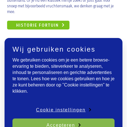
buitenland. Of je nu een klassiek mintje zoekt of juist gaat voor
snoep met bijvoorbeeld vruchtensmaak, we denken graag met je
mee.
HISTORIE FORTUIN
Wij gebruiken cookies
We gebruiken cookies om je een betere browse-
ervaring te bieden, siteverkeer te analyseren,
inhoud te personaliseren en gerichte advertenties
te tonen. Lees hoe we cookies gebruiken en hoe je
ze kunt beheren door op "Cookie instellingen" te
klikken.
WE DENKEN GRAAG MET JE MEE!
Rene Alkema, Commercieel Directeur Fortuin
+31 (0)519 – 29 44 55
|
info@fortuin.com
Cookie instellingen
Accepteren