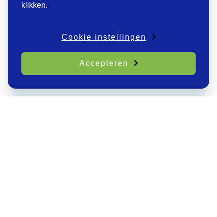
klikken.
Cookie instellingen
Accepteren
WE DENKEN GRAAG MET JE MEE!
Albert de Vries, Internationaal Sales Manager
+31 (0)519 – 29 44 55
|
info@fortuin.com
CONTACTPAGINA
of
ONTDEK DE MOGELIJKHEDEN